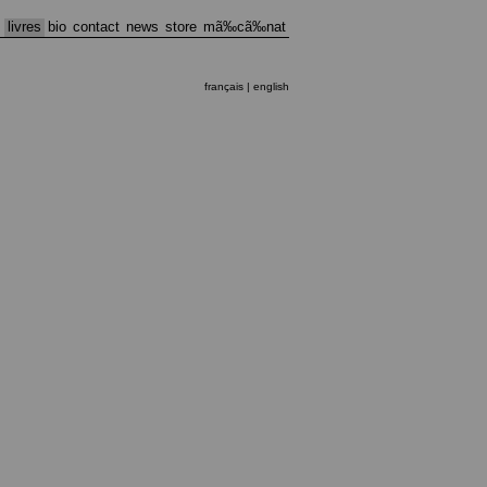
s
livres
bio
contact
news
store
mã‰cã‰nat
français |
english