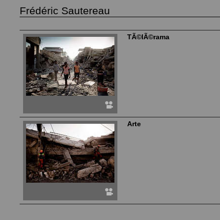
Frédéric Sautereau
TÃ©lÃ©rama
Arte