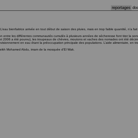
reportages
do
. L’eau bienfaitrice arrivée en tout début de saison des pluies, mais en trop faible quantité, n’a
on entre les différentes communautés cumulés à plusieurs années de sécheresse font tirer la son
 2006 a été pourvu), les troupeaux de chèvres, moutons et vaches des nomades ont été décimé
rovisionnement en eau étant la préoccupation principale des populations. L’aide alimentaire, en t
le Cheikh Mohamed Abdu, imam de la mosquée d’El Wak.