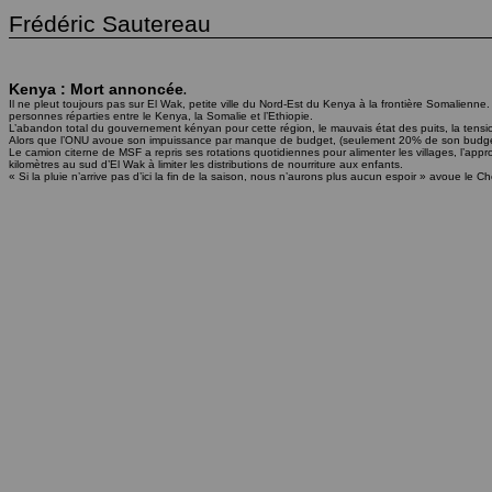
Frédéric Sautereau
Kenya : Mort annoncée
.
Il ne pleut toujours pas sur El Wak, petite ville du Nord-Est du Kenya à la frontière Somalienne
personnes réparties entre le Kenya, la Somalie et l’Ethiopie.
L’abandon total du gouvernement kényan pour cette région, le mauvais état des puits, la tensi
Alors que l’ONU avoue son impuissance par manque de budget, (seulement 20% de son budget
Le camion citerne de MSF a repris ses rotations quotidiennes pour alimenter les villages, l’app
kilomètres au sud d’El Wak à limiter les distributions de nourriture aux enfants.
« Si la pluie n’arrive pas d’ici la fin de la saison, nous n’aurons plus aucun espoir » avoue 