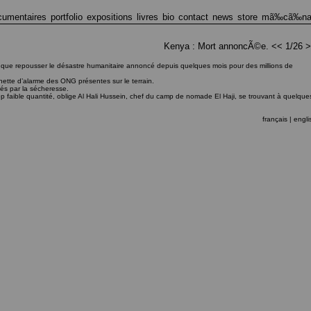
cumentaires
portfolio
expositions
livres
bio
contact
news
store
mã‰cã‰na
Kenya : Mort annoncÃ©e.
<<
1/26
>
 fait que repousser le désastre humanitaire annoncé depuis quelques mois pour des millions de
nette d’alarme des ONG présentes sur le terrain.
s par la sécheresse.
rop faible quantité, oblige Al Hali Hussein, chef du camp de nomade El Haji, se trouvant à quelque
français |
engli